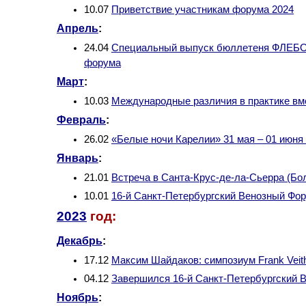
10.07
Приветствие участникам форума 2024
Апрель
:
24.04
Специальный выпуск бюллетеня ФЛЕБОЛ
форума
Март
:
10.03
Международные различия в практике вм
Февраль
:
26.02
«Белые ночи Карелии» 31 мая – 01 июня 
Январь
:
21.01
Встреча в Санта-Крус-де-ла-Сьерра (Бо
10.01
16-й Санкт-Петербургский Венозный Фор
2023
год:
Декабрь
:
17.12
Максим Шайдаков: симпозиум Frank Veit
04.12
Завершился 16-й Санкт-Петербургский 
Ноябрь
: