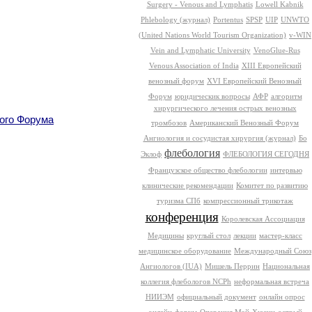
Surgery - Venous and Lymphatis
Lowell Kabnik
Phlebology (журнал)
Portentus
SPSP
UIP
UNWTO
(United Nations World Tourism Organization)
v-WIN
Vein and Lymphatic University
VenoGlue-Rus
Venous Association of India
XIII Европейский
венозный форум
XVI Европейский Венозный
Форум
юридическик вопросы
АФР
алгоритм
хирургического лечения острых венозных
ного Форума
тромбозов
Американский Венозный Форум
Ангиология и сосудистая хирургия (журнал)
Бо
флебология
Эклоф
ФЛЕБОЛОГИЯ СЕГОДНЯ
Французское общество флебологии
интервью
клинические рекомендации
Комитет по развитию
туризма СПб
компрессионный трикотаж
конференция
Королевская Ассоциация
Медицины
круглый стол
лекции
мастер-класс
медицинское оборудование
Международный Союз
Ангиологов (IUA)
Мишель Перрин
Национальная
коллегия флебологов NCPh
неформальная встреча
НИИЭМ
официальный документ
онлайн опрос