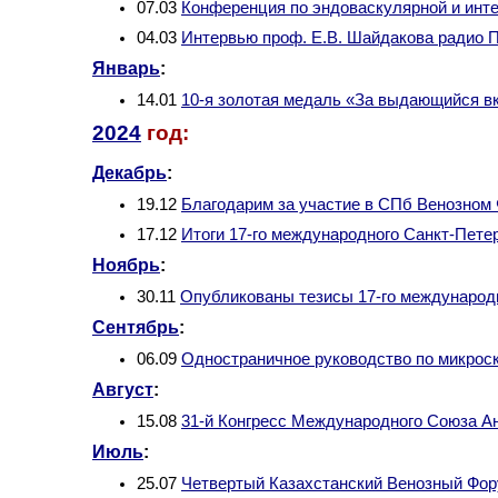
07.03
Конференция по эндоваскулярной и ин
04.03
Интервью проф. Е.В. Шайдакова радио 
Январь
:
14.01
10-я золотая медаль «За выдающийся в
2024
год:
Декабрь
:
19.12
Благодарим за участие в СПб Венозном
17.12
Итоги 17-го международного Санкт-Пете
Ноябрь
:
30.11
Опубликованы тезисы 17-го международн
Сентябрь
:
06.09
Одностраничное руководство по микро
Август
:
15.08
31-й Конгресс Международного Союза Ан
Июль
:
25.07
Четвертый Казахстанский Венозный Фо