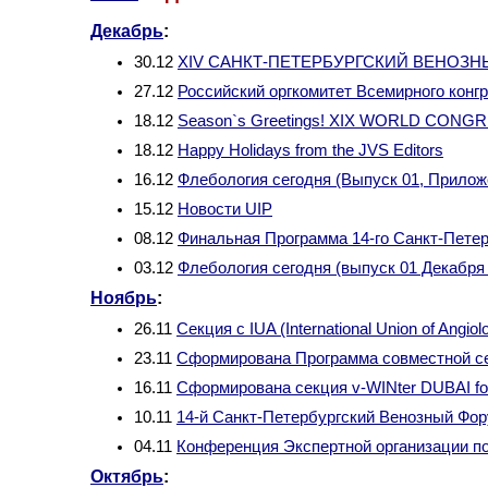
Декабрь
:
30.12
XIV САНКТ-ПЕТЕРБУРГСКИЙ ВЕНОЗ
27.12
Российский оргкомитет Всемирного конг
18.12
Season`s Greetings! XIX WORLD CON
18.12
Happy Holidays from the JVS Editors
16.12
Флебология сегодня (Выпуск 01, Прилож
15.12
Новости UIP
08.12
Финальная Программа 14-го Санкт-Петер
03.12
Флебология сегодня (выпуск 01 Декабря
Ноябрь
:
26.11
Секция с IUA (International Union of Angiol
23.11
Сформирована Программа совместной сек
16.11
Сформирована секция v-WINter DUBAI fo
10.11
14-й Санкт-Петербургский Венозный Фор
04.11
Конференция Экспертной организации п
Октябрь
: