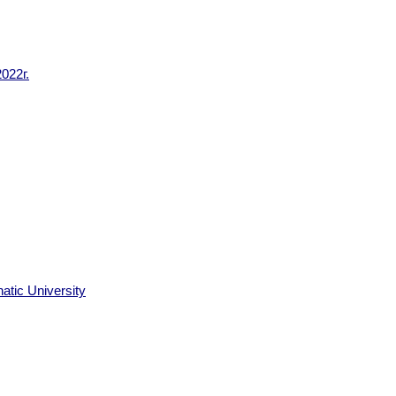
022г.
ic University