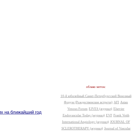
облако меток:
10-й юбилейный Санкт-Петербургский Венозный
Форум (Рождественские встречи)
AFI
Asian
Venous Forum
EJVES (журнал)
Elsevier
их на ближайший год
Endovascular Today (журнал)
EVF
Frank Veith
International Angiology (журнал)
JOURNAL OF
SCLEROTHERAPY (журнал)
Journal of Vascular