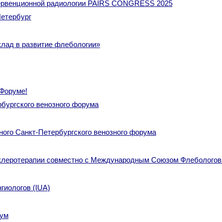
тервенционной радиологии PAIRS CONGRESS 2025
Петербург
клад в развитие флебологии»
 Форуме!
рбургского венозного форума
ого Санкт-Петербургского венозного форума
склеротерапии совместно с Международным Союзом Флебологов
гиологов (IUA)
рум