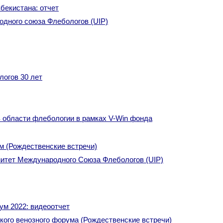
бекистана: отчет
одного союза Флебологов (UIP)
логов 30 лет
в области флебологии в рамках V-Win фонда
м (Рождественские встречи)
итет Международного Союза Флебологов (UIP)
ум 2022: видеоотчет
кого венозного форума (Рождественские встречи)