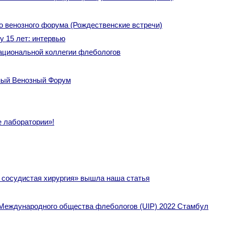
 венозного форума (Рождественские встречи)
 15 лет: интервью
иональной коллегии флебологов
ный Венозный Форум
е лаборатории»!
 сосудистая хирургия» вышла наша статья
 Международного общества флебологов (UIP) 2022 Стамбул