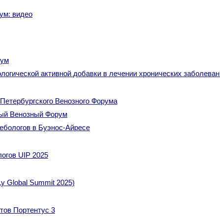
ум: видео
рум
логической активной добавки в лечении хронических заболевани
Петербургского Венозного Форума
ный Венозный Форум
ебологов в Буэнос-Айресе
огов UIP 2025
y Global Summit 2025)
тов Портентус 3