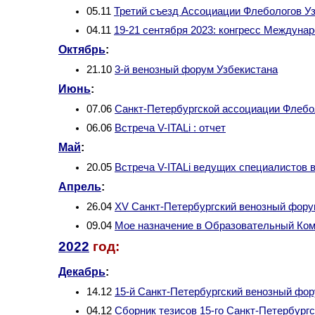
05.11
Третий съезд Ассоциации Флебологов Уз
04.11
19-21 сентября 2023: конгресс Междунар
Октябрь
:
21.10
3-й венозный форум Узбекистана
Июнь
:
07.06
Санкт-Петербургской ассоциации Флебо
06.06
Встреча V-ITALi : отчет
Май
:
20.05
Встреча V-ITALi ведущих специалистов 
Апрель
:
26.04
XV Санкт-Петербургский венозный фору
09.04
Мое назначение в Образовательный Ком
2022
год:
Декабрь
:
14.12
15-й Санкт-Петербургский венозный фор
04.12
Сборник тезисов 15-го Санкт-Петербургс