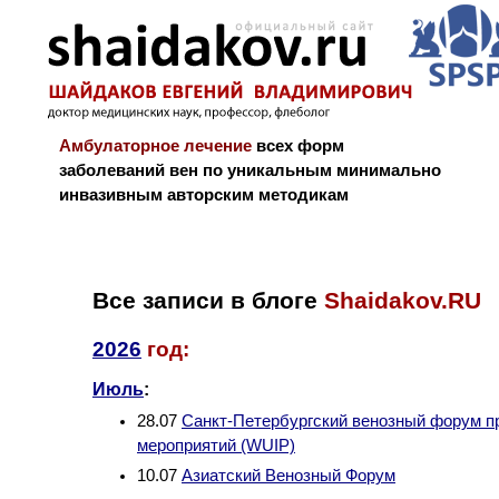
Амбулаторное лечение
всех форм
заболеваний вен по уникальным минимально
инвазивным авторским методикам
Новости и блог
Биография
Библиограф
Все записи в блоге
Shaidakov.RU
2026
год:
Июль
:
28.07
Санкт-Петербургский венозный форум п
мероприятий (WUIP)
10.07
Азиатский Венозный Форум