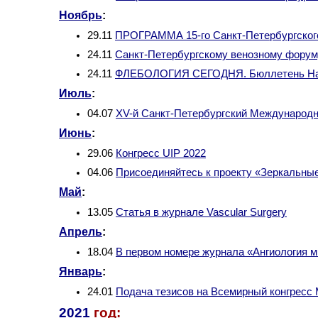
Ноябрь
:
29.11
ПРОГРАММА 15-го Санкт-Петербургского
24.11
Санкт-Петербургскому венозному форуму
24.11
ФЛЕБОЛОГИЯ СЕГОДНЯ. Бюллетень Нац
Июль
:
04.07
XV-й Санкт-Петербургский Международ
Июнь
:
29.06
Конгресс UIP 2022
04.06
Присоединяйтесь к проекту «Зеркальны
Май
:
13.05
Статья в журнале Vascular Surgery
Апрель
:
18.04
В первом номере журнала «Ангиология м
Январь
:
24.01
Подача тезисов на Всемирный конгресс
2021
год: