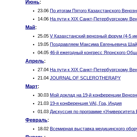
Июнь
:
23.06
По итогам Пятого Казахстанского Веноз
14.06
На пути к XIX Санкт-Петербургскому Ве
Май
:
25.05
V Казахстанский венозный форум (4-5 ию
19.05
Поздравляем Максима Евгеньевича Шай
04.05
46-й ежегодный конгресс Японского Общ
Апрель
:
27.04
На пути к XIX Санкт-Петербургскому Ве
21.04
JOURNAL OF SCLEROTHERAPY
Март
:
30.03
Мой доклад на 19-й конференции Веноз
21.03
19-я конференция VAI, Гоа, Индия
01.03
Дискуссия по программе «Университета
Февраль
:
18.02
Всемирная выставка медицинского обор