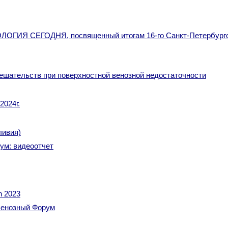
ОГИЯ СЕГОДНЯ, посвященный итогам 16-го Санкт-Петербургс
ешательств при поверхностной венозной недостаточности
2024г.
ливия)
ум: видеоотчет
h 2023
Венозный Форум