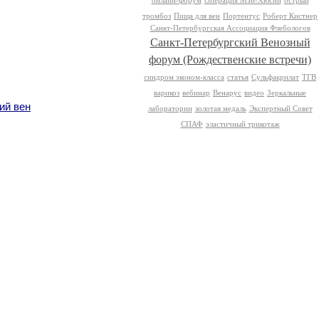
онлайн-форум
Операция Мэй-Хюсни
острый
тромбоз
Пища для вен
Портентус
Роберт Кистнер
Санкт-Петербургская Ассоциация Флебологов
Санкт-Петербургский Венозный
форум (Рождественские встречи)
синдром эконом-класса
статья
Сульфакрилат
ТГВ
варикоз
вебинар
Венарус
видео
Зеркальные
й вен
лаборатории
золотая медаль
Экспертный Совет
СПАФ
эластичный трикотаж