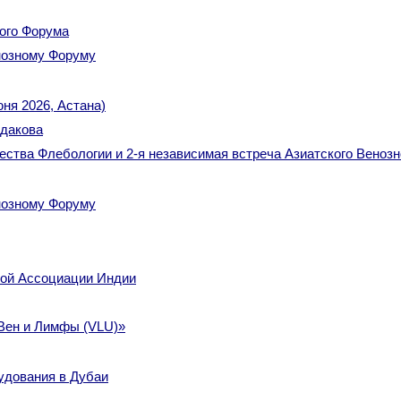
ного Форума
нозному Форуму
ня 2026, Астана)
дакова
ества Флебологии и 2-я независимая встреча Азиатского Веноз
нозному Форуму
ной Ассоциации Индии
 Вен и Лимфы (VLU)»
удования в Дубаи