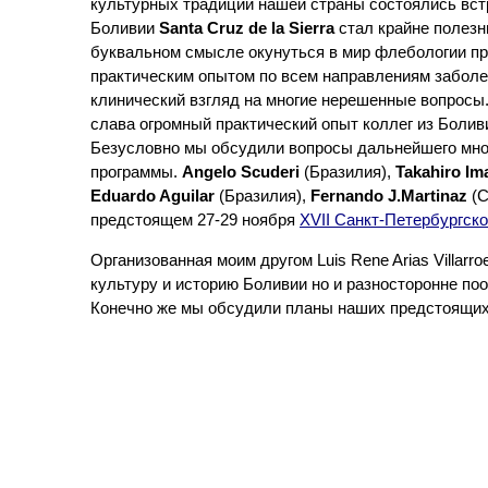
культурных традиций нашей страны состоялись встр
Боливии
Santa Cruz de la Sierra
стал крайне полез
буквальном смысле окунуться в мир флебологии пр
практическим опытом по всем направлениям заболе
клинический взгляд на многие нерешенные вопросы.
слава огромный практический опыт коллег из Болив
Безусловно мы обсудили вопросы дальнейшего мно
программы.
Angelo Scuderi
(Бразилия),
Takahiro Im
Eduardo Aguilar
(Бразилия),
Fernando J.Martinaz
(С
предстоящем 27-29 ноября
XVII Санкт-Петербургск
Организованная моим другом Luis Rene Arias Villar
культуру и историю Боливии но и разносторонне по
Конечно же мы обсудили планы наших предстоящих
Powered by WSM 3.0