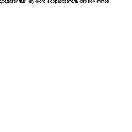
едседателями научного и образовательного комитетов
© 2012-2020 Шайдаков Евгений Владимирович