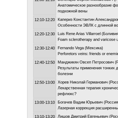
Анатомическое разнообразие фо
подкожной вены
Капериз Константин Александров
12:10-12:20
Особенности ЭВЛК с длинной во
Luis Rene Arias Villarroel (Боливи
12:20-12:30
Foam sclerotherapy and varicose u
Fernando Vega (Мексика)
12:30-12:40
Perforetors veins: friends or enem
Манджикян Овсеп Петросович (Р
12:40-12:50
Результаты применения тонких 
болезни
Хорев Николай Германович (Росс
12:50-13:00
Лекарственная терапия хрониче
рефлюкс?
Богачев Вадим Юрьевич (Россия
13:00-13:10
Лазерная коррекция расширенны
Лишов Дмитрий Евгеньевич (Рос
13:10-13:20