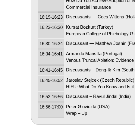
How Do You Achieve Adoption of Na
Commercial Insurance
Discussants — Cees Wittens (Holl
16:19-16:23
Kursat Bozkurt (Turkey)
16:23-16:30
European College of Phlebology Gui
Discussant — Matthew Josnin (Fra
16:30-16:34
Armando Mansilla (Portugal)
16:34-16:41
Venous Truncal Ablation: Evidenc
Discussants – Dong-Ik Kim (South 
16:41-16:45
Jaroslav Stejcek (Czech Republic)
16:45-16:52
HIFU: What Do You Know and Is it 
Discussant – Ravul Jindal (India)
16:52-16:56
Peter Gloviczki (USA)
16:56-17:00
Wrap – Up