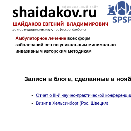
Амбулаторное лечение
всех форм
заболеваний вен по уникальным минимально
инвазивным авторским методикам
Новости и блог
Биография
Библиограф
Записи в блоге, сделанные в ноя
Отчет о III-й научно-практической конференци
Визит в Хельсинборг (Роо, Швеция)