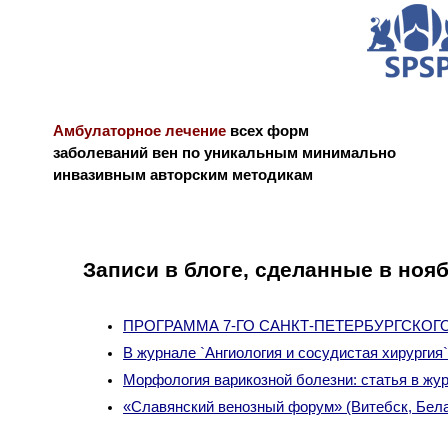
Амбулаторное лечение
всех форм
заболеваний вен по уникальным минимально
инвазивным авторским методикам
Новости и блог
Биография
Библиограф
Записи в блоге, сделанные в ноя
ПРОГРАММА 7-ГО САНКТ-ПЕТЕРБУРГСКОГ
В журнале `Ангиология и сосудистая хирургия
Морфология варикозной болезни: статья в жур
«Славянский венозный форум» (Витебск, Бел