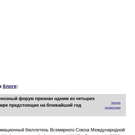
ты
 в
блоге
:
енозный форум признан одним из четырех
читать
мире предстоящих на ближайший год
полностью
рмационный бюллетень Всемирного Союза Международной