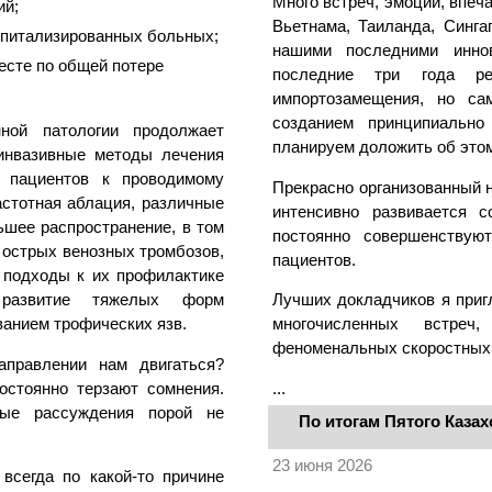
Много встреч, эмоций, впеч
ий;
Вьетнама, Таиланда, Синга
оспитализированных больных;
нашими последними инно
есте по общей потере
последние три года ре
импортозамещения, но са
созданием принципиальн
нной патологии продолжает
планируем доложить об это
инвазивные методы лечения
е пациентов к проводимому
Прекрасно организованный н
астотная аблация, различные
интенсивно развивается с
ьшее распространение, в том
постоянно совершенствую
я острых венозных тромбозов,
пациентов.
 подходы к их профилактике
 развитие тяжелых форм
Лучших докладчиков я пригл
ванием трофических язв.
многочисленных встреч
феноменальных скоростных 
правлении нам двигаться?
остоянно терзают сомнения.
...
ные рассуждения порой не
По итогам Пятого Каза
23 июня 2026
всегда по какой-то причине