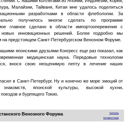
атлений. С нашими коллегами из Японии, Индонезии, Кореи,
пура, Малайзии, Тайваня, Китая мне удалось поделиться
вационными разработками в области флебологии. За
ально получилось многое сделать по программе
мое главное сделано в области импортоопережения с
о новых инновационных решений. Более подробно мы
м на предстоящем Санкт-Петербургском Венозном Форуме.
ашими японскими друзьями Конгресс еще раз показал, как
овременная медицинская наука. Передовые технологии
тся, внося свою неоценимую лепту в лечение наших
асил в Санкт-Петербург. Ну и конечно же море эмоций от
, знакомств, японской культуры, высокой кухни,
поездов и бурлящего Токио.
читать
хстанского Венозного Форума
полностью