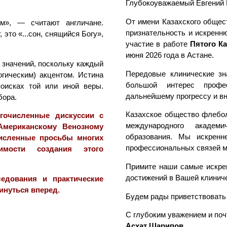
Глубокоуважаемый Евгений 
От имени Казахского общес
м», — считают англичане.
признательность и искренн
это «...сон, снящийся Богу»,
участие в работе
Пятого К
июня 2026 года в Астане.
 значений, поскольку каждый
Передовые клинические зн
гическим) акцентом. Истина
большой интерес профес
оисках той или иной веры.
дальнейшему прогрессу и в
бора.
Казахское общество флебол
гочисленные дискуссии с
международного академи
Американскому Венозному
образования. Мы искренн
численные просьбы многих
профессиональных связей 
мости создания этого
Примите наши самые искрен
достижений в Вашей клиниче
ледования и практические
инуться вперед.
Будем рады приветствовать
С глубоким уважением и поч
Асхат Шарипов