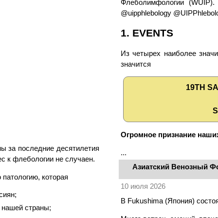
Флеболимфологии (WUIP).
@uipphlebology @UIPPhlebol
1. EVENTS
Из четырех наиболее знач
значится
19TH S
S
Огромное признание наших
мы за последние десятилетия
...
с к флебологии не случаен.
Азиатский Венозный Ф
 патологию, которая
10 июля 2026
сиян;
В Fukushima (Япония) сост
 нашей страны;