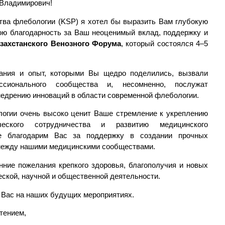
Владимирович!
тва флебологии (KSP) я хотел бы выразить Вам глубокую
юю благодарность за Ваш неоценимый вклад, поддержку и
азахстанского Венозного Форума
, который состоялся 4–5
ания и опыт, которыми Вы щедро поделились, вызвали
сионального сообщества и, несомненно, послужат
недрению инноваций в области современной флебологии.
огии очень высоко ценит Ваше стремление к укреплению
ческого сотрудничества и развитию медицинского
е благодарим Вас за поддержку в создании прочных
между нашими медицинскими сообществами.
ние пожелания крепкого здоровья, благополучия и новых
ской, научной и общественной деятельности.
 Вас на наших будущих мероприятиях.
тением,