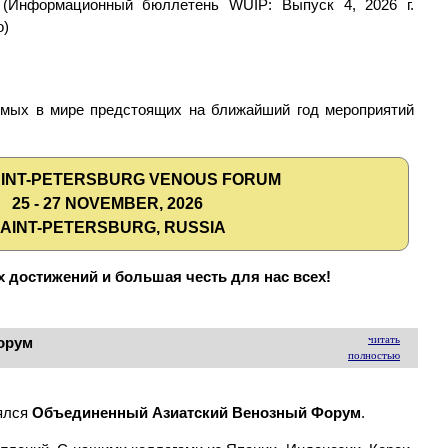
 (Информационный бюллетень WUIP: Выпуск 4, 2026 г.
o)
имых в мире предстоящих на ближайший год мероприятий
AINT-PETERSBURG VENOUS FORUM
25 - 27 NOVEMBER, 2026
AINT-PETERSBURG, RUSSIA
 достижений и большая честь для нас всех!
читать
орум
полностью
оялся
Объединенный Азиатский Венозный Форум
.