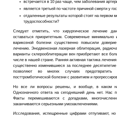
встречается в 10 раз чаще, чем заболевания артер
является третьей по частоте причиной смерти у г
отдаленные результаты которой стоят на первом м
трудоспособности?
Следует отметить, что хирургическое лечение да
оставаться приоритетным. Современные минимально 
варикозной болезни существенно повысили довери
лечению. Энодвенозная лазерная облитерация, радиоч
варианты склерооблитерации вен приобретают все бол
числе в нашей стране. Ранняя активная тактика лечени
существенно изменившиеся за последнее десятилетие
позволяют во многих случаях предотвратить
посттромботической болезни с развитием и прогрессиро
Но все ли вопросы решены, и вообще, в каком на
Однозначного ответа на сегодняшний день нет. Нас п
Факты перемешиваются с догадками, многочислен
заканчиваются серьезными умозаключениями.
Исследования, испещренные цифрами отпугивают, но 